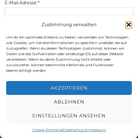
E-Mail-Adresse
*
Zustimmung verwalten
Website
Um dir ein optimales Erlebnis zu bieten, verwenden wir Technologien
wie Cookies, um Geräteinformationen zu speichern und/oder darauf
zuzugreifen. Wenn du diesen Technologien zustimmst, können wir
Daten wie das Surfverhalten oder eindeutige IDs auf dieser Website
Name, E-Mail-Adresse Und Website In Diesem Browser
verarbeiten. Wenn du deine Zustimmung nicht erteilst oder
Für Meinen Nächsten Kommentar Speichern.
zurückziehst, können bestimmte Merkmale und Funktionen
beeinträchtigt werden.
AKZEPTIEREN
ABLEHNEN
EINSTELLUNGEN ANSEHEN
2026 © DLS SÜD Alle Rechte vorbehalten.
Datenschutz
Cookie-Richtlinie
Datenschutz
Impressum
AGB
Impressum
Datenschutz
Cookie-Richtlinie (EU)